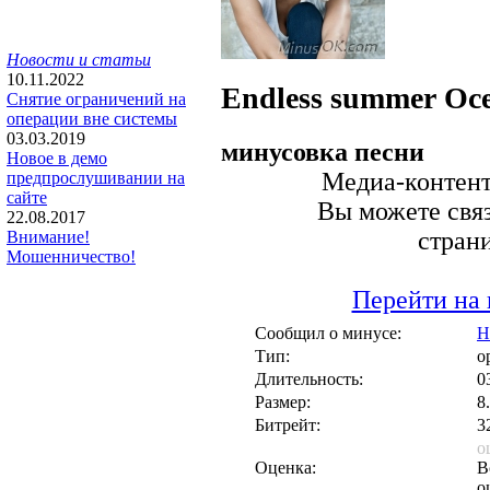
Новости и статьи
10.11.2022
Endless summer
Oc
Снятие ограничений на
операции вне системы
03.03.2019
минусовка песни
Новое в демо
Медиа-контент 
предпрослушивании на
сайте
Вы можете связ
22.08.2017
стран
Внимание!
Мошенничество!
Перейти на 
Сообщил о минусе:
Н
Тип:
о
Длительность:
0
Размер:
8
Битрейт:
3
о
Оценка:
В
о