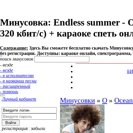
Минусовка: Endless summer - O
320 кбит/с) + караоке спеть он
Содержание:
Здесь Вы сможете бесплатно cкачать Минусовку п
без регистрации. Доступны: караоке онлайн, спектрограмма, 
поиск минусовок
- везде
- везде
Б
- в исполнителях
- в названии песни
- расширенный
- помощь
Личный кабинет
Минусовки
»
O
»
Ocean
регистрация
¦
забыли