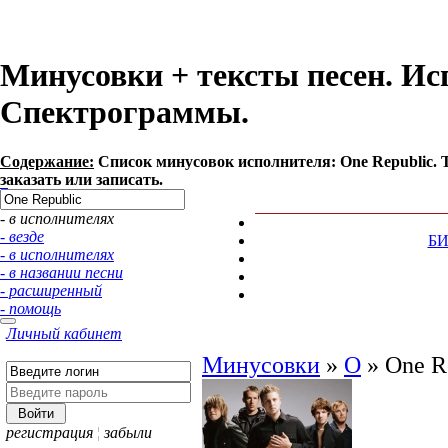
Минусовки + тексты песен. Ис
Спектрограммы.
Содержание:
Список минусовок исполнителя: One Republic.
заказать или записать.
- в исполнителях
- везде
Б
- в исполнителях
- в названии песни
- расширенный
- помощь
Личный кабинет
Минусовки
»
O
»
One R
регистрация
¦
забыли