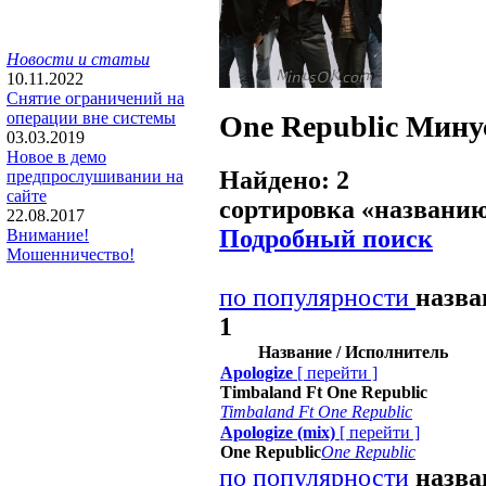
Новости и статьи
10.11.2022
Снятие ограничений на
операции вне системы
One Republic
Мину
03.03.2019
Новое в демо
Найдено: 2
предпрослушивании на
сайте
сортировка «
названи
22.08.2017
Подробный поиск
Внимание!
Мошенничество!
по популярности
назв
1
Название / Исполнитель
Apologize
[
перейти
]
Timbaland Ft One Republic
Timbaland Ft One Republic
Apologize (mix)
[
перейти
]
One Republic
One Republic
по популярности
назв