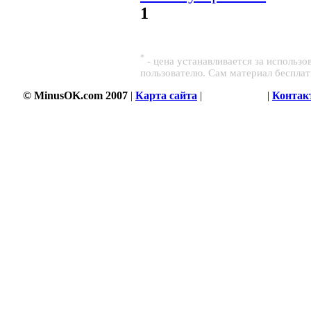
1
*
- цена устанавливается за использ
пользователю. Сам материал беспла
© MinusOK.com 2007
|
Карта сайта
|
Соглашение
|
Контак