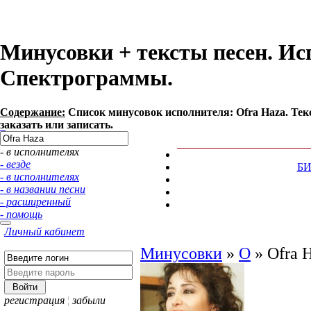
Минусовки + тексты песен. Ис
Спектрограммы.
Содержание:
Список минусовок исполнителя: Ofra Haza. Те
заказать или записать.
- в исполнителях
- везде
Б
- в исполнителях
- в названии песни
- расширенный
- помощь
Личный кабинет
Минусовки
»
O
»
Ofra 
регистрация
¦
забыли