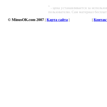
*
- цена устанавливается за использ
пользователю. Сам материал беспла
© MinusOK.com 2007
|
Карта сайта
|
Соглашение
|
Контак