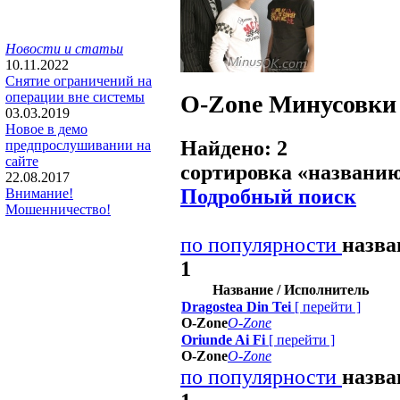
Новости и статьи
10.11.2022
Снятие ограничений на
операции вне системы
O-Zone
Минусовки
03.03.2019
Новое в демо
Найдено: 2
предпрослушивании на
сайте
сортировка «
названи
22.08.2017
Подробный поиск
Внимание!
Мошенничество!
по популярности
назв
1
Название / Исполнитель
Dragostea Din Tei
[
перейти
]
O-Zone
O-Zone
Oriunde Ai Fi
[
перейти
]
O-Zone
O-Zone
по популярности
назв