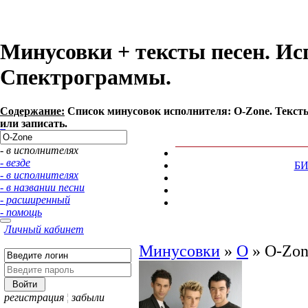
Минусовки + тексты песен. Ис
Спектрограммы.
Содержание:
Список минусовок исполнителя: O-Zone. Текст
или записать.
- в исполнителях
- везде
Б
- в исполнителях
- в названии песни
- расширенный
- помощь
Личный кабинет
Минусовки
»
O
»
O-Zon
регистрация
¦
забыли