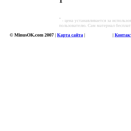
1
*
- цена устанавливается за использ
пользователю. Сам материал беспла
© MinusOK.com 2007
|
Карта сайта
|
Соглашение
|
Контак