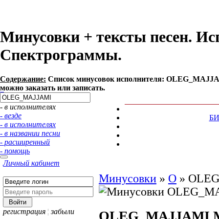
Минусовки + тексты песен. 
Спектрограммы.
Содержание:
Список минусовок исполнителя: OLEG_MAJJAM
можно заказать или записать.
- в исполнителях
- везде
Б
- в исполнителях
- в названии песни
- расширенный
- помощь
Личный кабинет
Минусовки
»
O
»
OLEG
регистрация
¦
забыли
OLEG_MAJJAMI