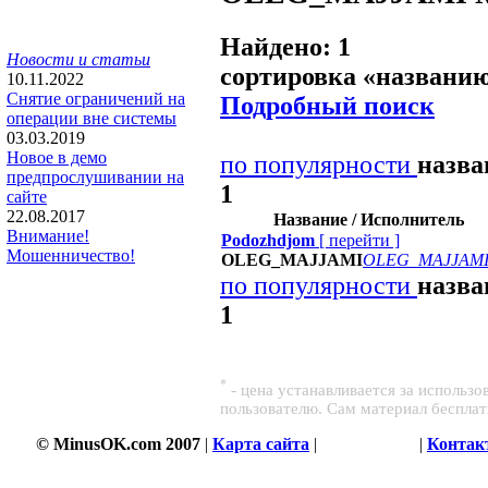
Найдено: 1
Новости и статьи
сортировка «
названи
10.11.2022
Снятие ограничений на
Подробный поиск
операции вне системы
03.03.2019
Новое в демо
по популярности
назв
предпрослушивании на
1
сайте
22.08.2017
Название / Исполнитель
Внимание!
Podozhdjom
[
перейти
]
Мошенничество!
OLEG_MAJJAMI
OLEG_MAJJAM
по популярности
назв
1
*
- цена устанавливается за использ
пользователю. Сам материал беспла
© MinusOK.com 2007
|
Карта сайта
|
Соглашение
|
Контак