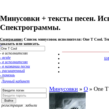
Минусовки + тексты песен. Ис
Спектрограммы.
Содержание:
Список минусовок исполнителя: One T Cool. Т
заказать или записать.
- в исполнителях
- везде
Б
- в исполнителях
- в названии песни
- расширенный
- помощь
Личный кабинет
Минусовки
»
O
»
One T
регистрация
¦
забыли