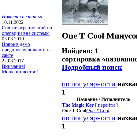
Новости и статьи
10.11.2022
Снятие ограничений на
операции вне системы
One T Cool
Минусо
03.03.2019
Новое в демо
Найдено: 1
предпрослушивании на
сайте
сортировка «
названи
22.08.2017
Подробный поиск
Внимание!
Мошенничество!
по популярности
назв
1
Название / Исполнитель
The Magic Key
[
перейти
]
One T Cool
One T Cool
по популярности
назв
1