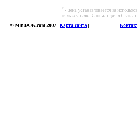
*
- цена устанавливается за использ
пользователю. Сам материал беспла
© MinusOK.com 2007
|
Карта сайта
|
Соглашение
|
Контак