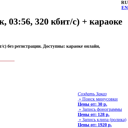
RU
EN
, 03:56, 320 кбит/с) + караоке
т/с) без регистрации. Доступны: караоке онлайн,
Создать Заказ
» Поиск минусовки
Цены от: 30 р.
» Запись фонограммы
Цены от: 128 р.
» Запись клипа (ролика)
Цены от: 1920 р.