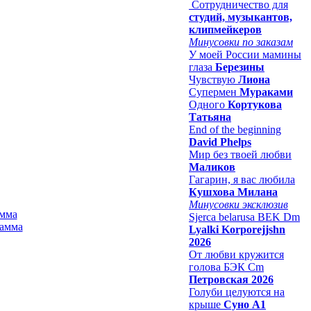
Сотрудничество для
студий, музыкантов,
клипмейкеров
Минусовки по заказам
У моей России мамины
глаза
Березины
Чувствую
Лиона
Супермен
Мураками
Одного
Кортукова
Татьяна
End of the beginning
David Phelps
Мир без твоей любви
Маликов
Гагарин, я вас любила
Кушхова Милана
Минусовки эксклюзив
амма
Sjerca belarusa BEK Dm
Lyalki Korporejjshn
2026
От любви кружится
голова БЭК Cm
Петровская 2026
Голуби целуются на
крыше
Суно А1