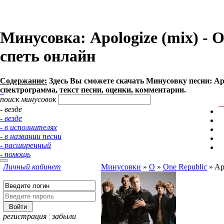
Минусовка: Apologize (mix) - O
спеть онлайн
Содержание:
Здесь Вы сможете cкачать Минусовку песни: Apolo
спектрограмма, текст песни, оценки, комментарии.
поиск минусовок
- везде
- везде
- в исполнителях
- в названии песни
- расширенный
- помощь
Личный кабинет
Минусовки
»
O
»
One Republic
»
Ap
регистрация
¦
забыли