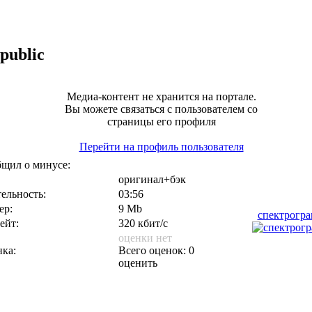
public
Медиа-контент не хранится на портале.
Вы можете связаться с пользователем со
страницы его профиля
Перейти на профиль пользователя
щил о минусе:
оригинал+бэк
ельность:
03:56
ер:
9 Mb
спектрогр
ейт:
320 кбит/с
оценки нет
ка:
Всего оценок: 0
оценить