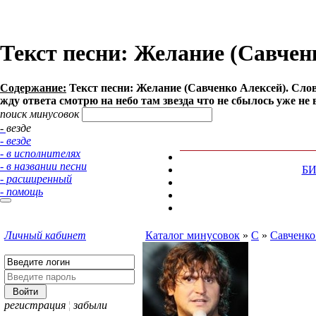
Текст песни: Желание (Савчен
Содержание:
Текст песни: Желание (Савченко Алексей). Слова
жду ответа смотрю на небо там звезда что не сбылось уже не в
поиск минусовок
- везде
- везде
- в исполнителях
- в названии песни
Б
- расширенный
- помощь
Личный кабинет
Каталог минусовок
»
С
»
Савченко
регистрация
¦
забыли