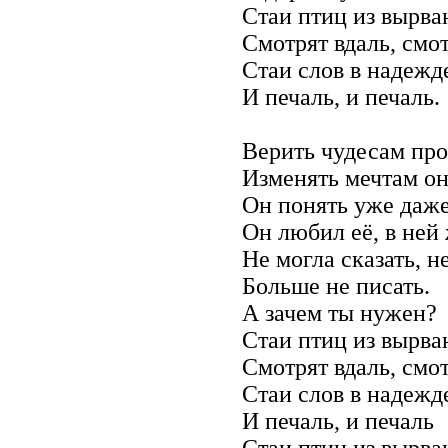
Стаи птиц из вырва
Смотрят вдаль, смот
Стаи слов в надежд
И печаль, и печаль.
Верить чудесам про
Изменять мечтам он
Он понять уже даже
Он любил её, в ней
Не могла сказать, н
Больше не писать.
А зачем ты нужен?
Стаи птиц из вырва
Смотрят вдаль, смот
Стаи слов в надежд
И печаль, и печаль
Стаи птиц из вырва