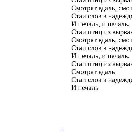
Смотрят вдаль, смот
Стаи слов в надежд
И печаль, и печаль.
Стаи птиц из вырва
Смотрят вдаль, смот
Стаи слов в надежд
И печаль, и печаль.
Стаи птиц из вырва
Смотрят вдаль
Стаи слов в надежд
И печаль
+