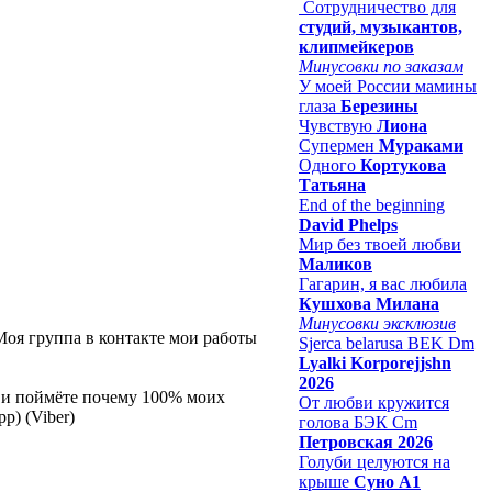
Сотрудничество для
студий, музыкантов,
клипмейкеров
Минусовки по заказам
У моей России мамины
глаза
Березины
Чувствую
Лиона
Супермен
Мураками
Одного
Кортукова
Татьяна
End of the beginning
David Phelps
Мир без твоей любви
Маликов
Гагарин, я вас любила
Кушхова Милана
Минусовки эксклюзив
Моя группа в контакте мои работы
Sjerca belarusa BEK Dm
Lyalki Korporejjshn
2026
ы и поймёте почему 100% моих
От любви кружится
p) (Viber)
голова БЭК Cm
Петровская 2026
Голуби целуются на
крыше
Суно А1