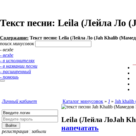
Текст песни: Leila (Лейла Ло 
Содержание:
Текст песни: Leila (Лейла Ло (Jah Khalib (Маме
поиск минусовок
- везде
- везде
- в исполнителях
- в названии песни
- расширенный
- помощь
Личный кабинет
Каталог минусовок
»
J
»
Jah khalib
Leila (Лейла Ло
Jah Kh
напечатать
регистрация
¦
забыли