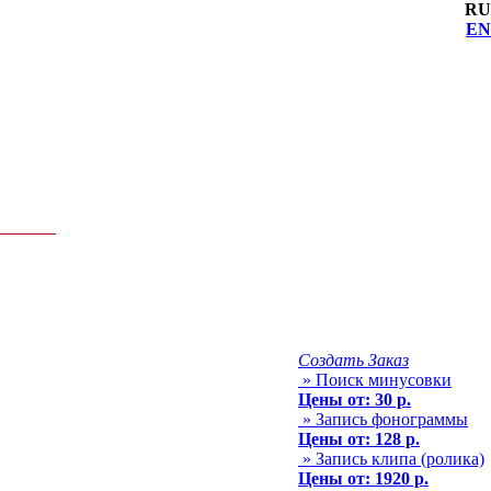
RU
EN
Создать Заказ
» Поиск минусовки
Цены от: 30 р.
» Запись фонограммы
Цены от: 128 р.
» Запись клипа (ролика)
Цены от: 1920 р.