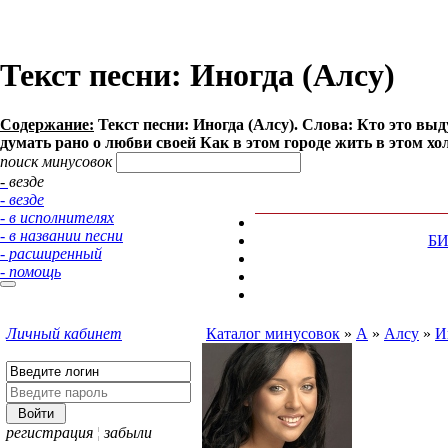
Текст песни: Иногда (Алсу)
Содержание:
Текст песни: Иногда (Алсу). Слова: Кто это выд
думать рано о любви своей Как в этом городе жить в этом холо
поиск минусовок
- везде
- везде
- в исполнителях
- в названии песни
Б
- расширенный
- помощь
Личный кабинет
Каталог минусовок
»
А
»
Алсу
»
И
регистрация
¦
забыли