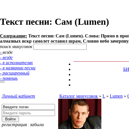
Текст песни: Сам (Lumen)
Содержание:
Текст песни: Сам (Lumen). Слова: Прямо в проп
алмазных искр самолет оставил шрам, Словно небо зачерпнул,
поиск минусовок
- везде
- везде
- в исполнителях
- в названии песни
Б
- расширенный
- помощь
Личный кабинет
Каталог минусовок
»
L
»
Lumen
»
регистрация
¦
забыли