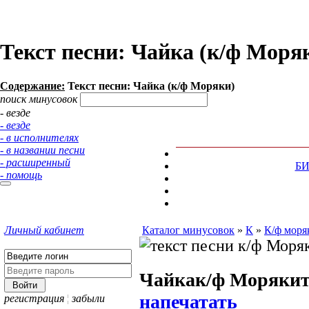
Текст песни: Чайка (к/ф Моря
Содержание:
Текст песни: Чайка (к/ф Моряки)
поиск минусовок
- везде
- везде
- в исполнителях
- в названии песни
- расширенный
Б
- помощь
Личный кабинет
Каталог минусовок
»
К
»
К/ф моря
Чайка
к/ф Моряки
напечатать
регистрация
¦
забыли