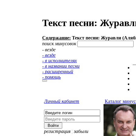
Текст песни: Журавл
Содержание:
Текст песни: Журавли (Аляб
поиск минусовок
- везде
- везде
- в исполнителях
- в названии песни
- расширенный
- помощь
Личный кабинет
Каталог минус
регистрация
¦
забыли