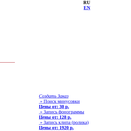
RU
EN
Создать Заказ
» Поиск минусовки
Цены от: 30 р.
» Запись фонограммы
Цены от: 128 р.
» Запись клипа (ролика)
Цены от: 1920 р.