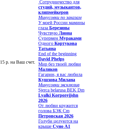
Сотрудничество для
студий, музыкантов,
клипмейкеров
Минусовки по заказам
У моей России мамины
глаза
Березины
Чувствую
Лиона
Супермен
Мураками
Одного
Кортукова
Татьяна
End of the beginning
David Phelps
15 р. на Ваш счет.
Мир без твоей любви
Маликов
Гагарин, я вас любила
Кушхова Милана
Минусовки эксклюзив
Sjerca belarusa BEK Dm
Lyalki Korporejjshn
2026
От любви кружится
голова БЭК Cm
Петровская 2026
Голуби целуются на
крыше
Суно А1