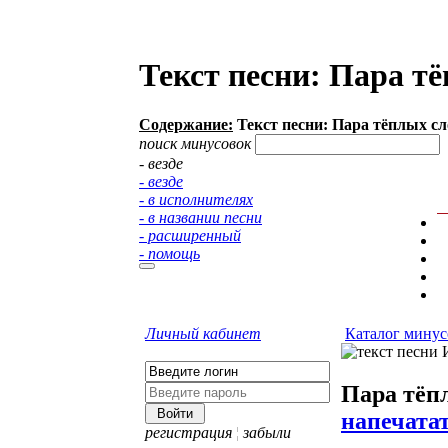
Текст песни: Пара т
Содержание:
Текст песни: Пара тёплых сл
поиск минусовок
- везде
- везде
- в исполнителях
- в названии песни
- расширенный
- помощь
Личный кабинет
Каталог минус
Пара тёп
напечата
регистрация
¦
забыли