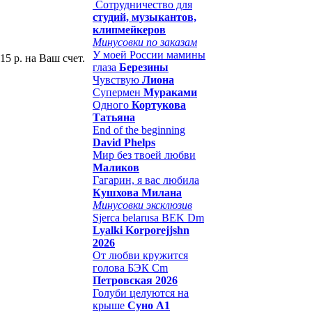
Сотрудничество для
студий, музыкантов,
клипмейкеров
Минусовки по заказам
У моей России мамины
15 р. на Ваш счет.
глаза
Березины
Чувствую
Лиона
Супермен
Мураками
Одного
Кортукова
Татьяна
End of the beginning
David Phelps
Мир без твоей любви
Маликов
Гагарин, я вас любила
Кушхова Милана
Минусовки эксклюзив
Sjerca belarusa BEK Dm
Lyalki Korporejjshn
2026
От любви кружится
голова БЭК Cm
Петровская 2026
Голуби целуются на
крыше
Суно А1