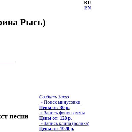
RU
EN
рина Рысь)
Создать Заказ
» Поиск минусовки
Цены от: 30 р.
» Запись фонограммы
кст песни
Цены от: 128 р.
» Запись клипа (ролика)
Цены от: 1920 р.