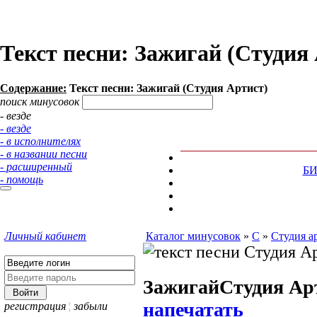
Текст песни: Зажигай (Студия
Содержание:
Текст песни: Зажигай (Студия Артист)
поиск минусовок
- везде
- везде
- в исполнителях
- в названии песни
- расширенный
Б
- помощь
Личный кабинет
Каталог минусовок
»
С
»
Студия а
Зажигай
Студия Ар
напечатать
регистрация
¦
забыли