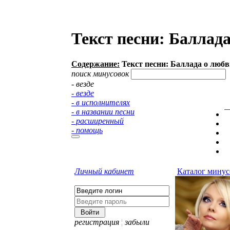
Текст песни: Баллад
Содержание:
Текст песни: Баллада о любв
поиск минусовок
- везде
- везде
- в исполнителях
- в названии песни
- расширенный
- помощь
Личный кабинет
Каталог минус
регистрация
¦
забыли