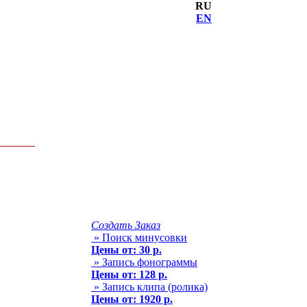
RU
EN
Создать Заказ
» Поиск минусовки
Цены от: 30 р.
» Запись фонограммы
Цены от: 128 р.
» Запись клипа (ролика)
Цены от: 1920 р.