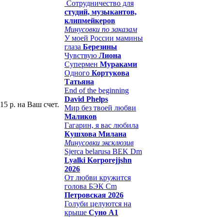
Сотрудничество для
студий, музыкантов,
клипмейкеров
Минусовки по заказам
У моей России мамины
глаза
Березины
Чувствую
Лиона
Супермен
Мураками
Одного
Кортукова
Татьяна
End of the beginning
David Phelps
15 р. на Ваш счет.
Мир без твоей любви
Маликов
Гагарин, я вас любила
Кушхова Милана
Минусовки эксклюзив
Sjerca belarusa BEK Dm
Lyalki Korporejjshn
2026
От любви кружится
голова БЭК Cm
Петровская 2026
Голуби целуются на
крыше
Суно А1