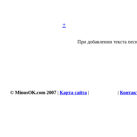
+
При добавлении текста песн
3501 s
© MinusOK.com 2007
|
Карта сайта
|
Соглашение
|
Контак