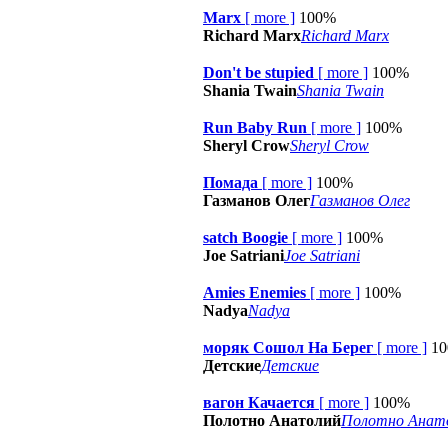
Marx
[
more
]
100%
Richard Marx
Richard Marx
Don't be stupied
[
more
]
100%
Shania Twain
Shania Twain
Run Baby Run
[
more
]
100%
Sheryl Crow
Sheryl Crow
Помада
[
more
]
100%
Газманов Олег
Газманов Олег
satch Boogie
[
more
]
100%
Joe Satriani
Joe Satriani
Amies Enemies
[
more
]
100%
Nadya
Nadya
моряк Сошол На Берег
[
more
]
1
Детские
Детские
вагон Качается
[
more
]
100%
Полотно Анатолий
Полотно Анат