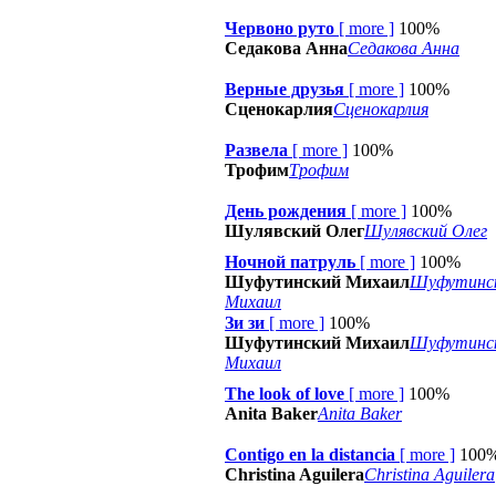
Червоно руто
[
more
]
100%
Седакова Анна
Седакова Анна
Верные друзья
[
more
]
100%
Сценокарлия
Сценокарлия
Развела
[
more
]
100%
Трофим
Трофим
День рождения
[
more
]
100%
Шулявский Олег
Шулявский Олег
Ночной патруль
[
more
]
100%
Шуфутинский Михаил
Шуфутинс
Михаил
Зи зи
[
more
]
100%
Шуфутинский Михаил
Шуфутинс
Михаил
The look of love
[
more
]
100%
Anita Baker
Anita Baker
Contigo en la distancia
[
more
]
100
Christina Aguilera
Christina Aguilera