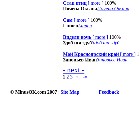
Стаи птиц
[
more
]
100%
Почепа Оксана
Почепа Оксана
Сам
[
more
]
100%
Lumen
Lumen
Видели ночь
[
more
]
100%
Здоб ши здуб
Здоб ши здуб
Мой Красноярский край
[
more
]
Зиновьев Иван
Зиновьев Иван
- next -
1
2
3
»
»»
© MinusOK.com 2007
|
Site Map
|
Terms
|
Feedback