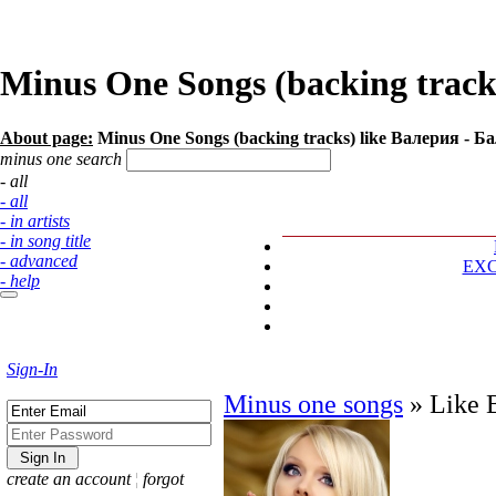
Minus One Songs (backing track
About page:
Minus One Songs (backing tracks) like Валерия - Балл
minus one search
- all
- all
- in artists
- in song title
- advanced
EX
- help
Sign-In
Minus one songs
»
Like 
create an account
¦
forgot