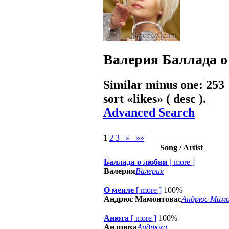
Валерия
Баллада о
Similar minus one: 253
sort «
likes
» ( desc ).
Advanced Search
1
2
3
»
»»
Song / Artist
Баллада о любви
[
more
]
Валерия
Валерия
О меиле
[
more
]
100%
Андрюс Мамонтовас
Андрюс Мам
Анюта
[
more
]
100%
Андрюха
Андрюха