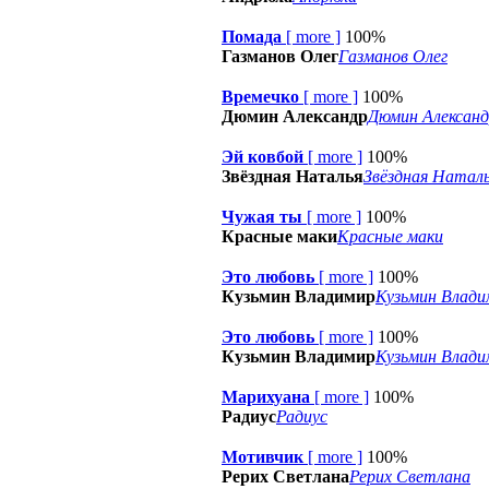
Помада
[
more
]
100%
Газманов Олег
Газманов Олег
Времечко
[
more
]
100%
Дюмин Александр
Дюмин Алексан
Эй ковбой
[
more
]
100%
Звёздная Наталья
Звёздная Натал
Чужая ты
[
more
]
100%
Красные маки
Красные маки
Это любовь
[
more
]
100%
Кузьмин Владимир
Кузьмин Влади
Это любовь
[
more
]
100%
Кузьмин Владимир
Кузьмин Влади
Марихуана
[
more
]
100%
Радиус
Радиус
Мотивчик
[
more
]
100%
Рерих Светлана
Рерих Светлана