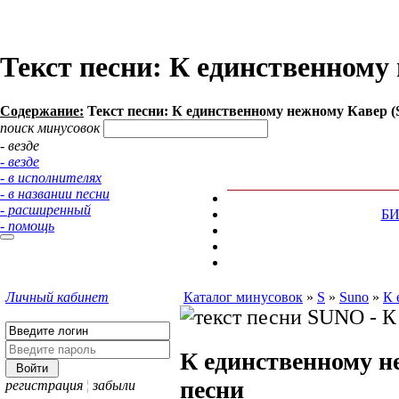
Текст песни: К единственном
Содержание:
Текст песни: К единственному нежному Кавер 
поиск минусовок
- везде
- везде
- в исполнителях
- в названии песни
- расширенный
Б
- помощь
Личный кабинет
Каталог минусовок
»
S
»
Suno
»
К 
К единственному н
песни
регистрация
¦
забыли