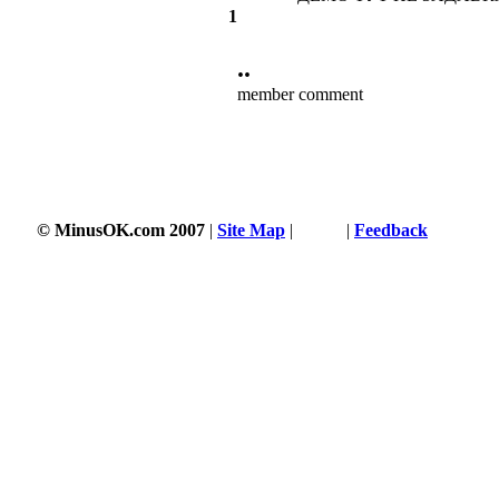
1
••
member comment
© MinusOK.com 2007
|
Site Map
|
Terms
|
Feedback