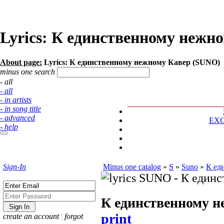
Lyrics: К единственному нежн
About page:
Lyrics: К единственному нежному Кавер (SUNO)
minus one search
- all
- all
- in artists
- in song title
- advanced
EX
- help
Sign-In
Minus one catalog
»
S
»
Suno
»
К ед
К единственному н
print
create an account
¦
forgot