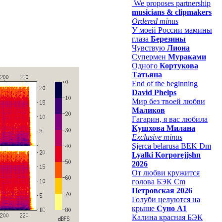
We proposes partnership
musicians & clipmakers
Ordered minus
У моей России мамины
глаза
Березины
Чувствую
Лиона
Супермен
Мураками
Одного
Кортукова
Татьяна
End of the beginning
David Phelps
Мир без твоей любви
Маликов
Гагарин, я вас любила
Кушхова Милана
Exclusive minus
Sjerca belarusa BEK Dm
Lyalki Korporejjshn
2026
От любви кружится
голова БЭК Cm
Петровская 2026
Голуби целуются на
крыше
Суно А1
Калина красная БЭК