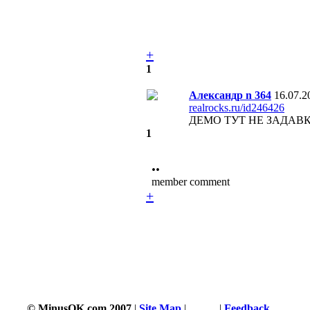
+
1
Александр n 364
16.07.2
realrocks.ru/id246426
ДЕМО ТУТ НЕ ЗАДАВКА д
1
••
member comment
+
© MinusOK.com 2007
|
Site Map
|
Terms
|
Feedback