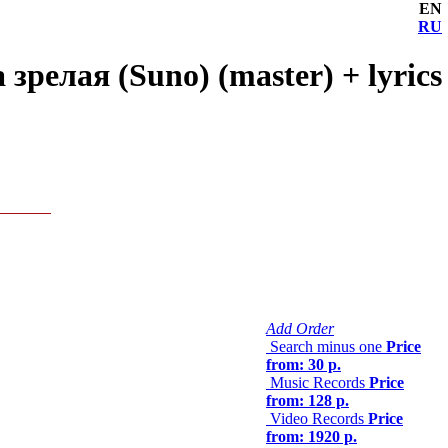
EN
RU
релая (Suno) (master) + lyrics
Add Order
Search minus one
Price
from: 30 р.
Music Records
Price
from: 128 р.
Video Records
Price
from: 1920 р.