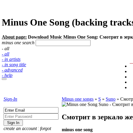
Minus One Song (backing track
About page:
Download Music Minus One Song: Смотрит в зерк
minus one search
- all
- all
- in artists
- in song title
- advanced
- help
Sign-In
Minus one songs
»
S
»
Suno
»
Смотр
Смотрит в зеркало ж
create an account
¦
forgot
minus one song