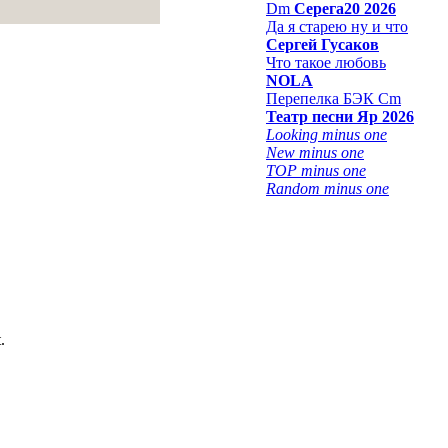
Dm
Серега20 2026
Да я старею ну и что
Сергей Гусаков
Что такое любовь
NOLA
Перепелка БЭК Cm
Театр песни Яр 2026
Looking minus one
New minus one
TOP minus one
Random minus one
.