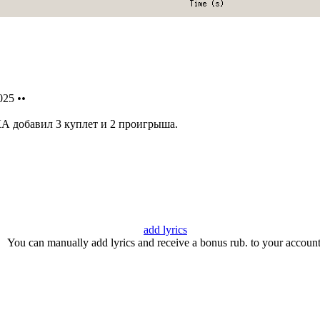
025
••
обавил 3 куплет и 2 проигрыша.
add lyrics
You can manually add lyrics and receive a bonus rub. to your account