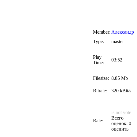
Member:
Александр
Type:
master
Play
03:52
Time:
Filesize:
8.85 Mb
Bitrate:
320 kBit/s
is not vote
Всего
Rate:
оценок: 0
оценить