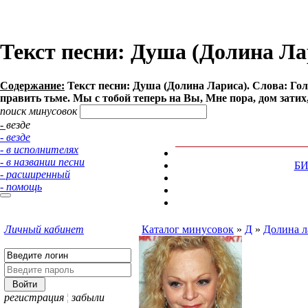
Текст песни: Душа (Долина Ла
Содержание:
Текст песни: Душа (Долина Лариса). Слова: Гол
править тьме. Мы с тобой теперь на Вы, Мне пора, дом затих,
поиск минусовок
- везде
- везде
- в исполнителях
- в названии песни
Б
- расширенный
- помощь
Личный кабинет
Каталог минусовок
»
Д
»
Долина л
регистрация
¦
забыли