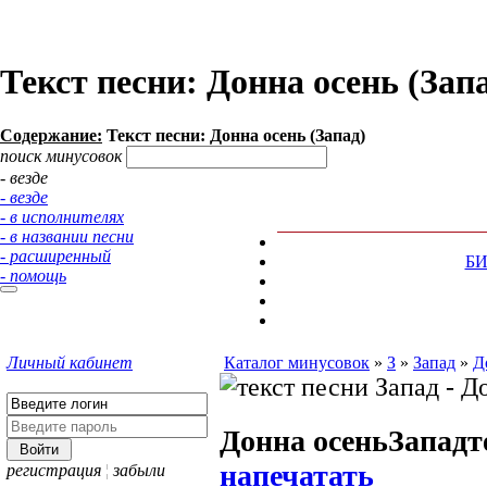
Текст песни: Донна осень (Зап
Содержание:
Текст песни: Донна осень (Запад)
поиск минусовок
- везде
- везде
- в исполнителях
- в названии песни
- расширенный
Б
- помощь
Личный кабинет
Каталог минусовок
»
З
»
Запад
»
Д
Донна осень
Запад
т
напечатать
регистрация
¦
забыли