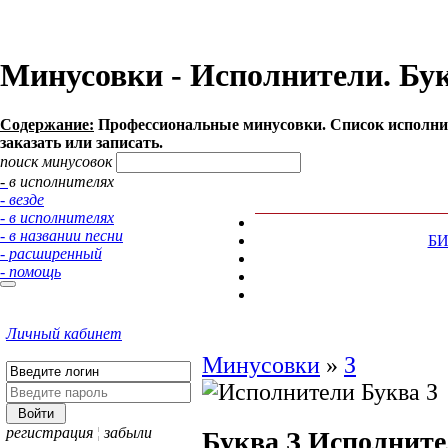
Минусовки - Исполнители. Бук
Содержание:
Профессиональные минусовки. Список исполнит
заказать или записать.
поиск минусовок
- в исполнителях
- везде
- в исполнителях
- в названии песни
Б
- расширенный
- помощь
Личный кабинет
Минусовки
»
З
регистрация
¦
забыли
Буква З
Исполните