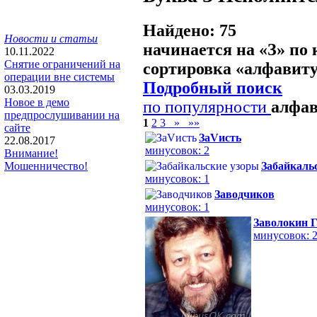
Найдено: 75
Новости и статьи
начинается на «
З
» по
10.11.2022
Снятие ограничений на
сортировка «
алфавит
операции вне системы
Подробный поиск
03.03.2019
Новое в демо
по популярности
алфа
предпрослушивании на
1
2
3
»
»»
сайте
ЗаVисть
22.08.2017
минусовок: 2
Внимание!
Забайкаль
Мошенничество!
минусовок: 1
Заводчиков
минусовок: 1
Заволокин 
минусовок: 