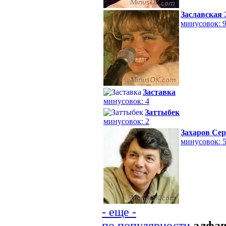
Заславская
минусовок: 
Заставка
минусовок: 4
Заттыбек
минусовок: 2
Захаров Сер
минусовок: 
- еще -
по популярности
алфа