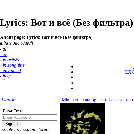
Lyrics: Вот и всё (Без фильтра)
About page:
Lyrics: Вот и всё (Без фильтра)
minus one search
- all
- all
- in artists
- in song title
- advanced
EX
- help
Sign-In
Minus one catalog
»
Б
»
Без фильтра
create an account
¦
forgot