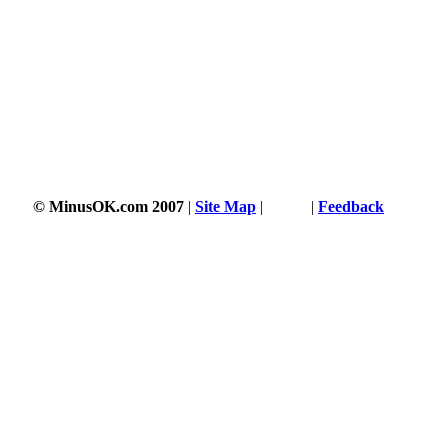
© MinusOK.com 2007
|
Site Map
|
Terms
|
Feedback