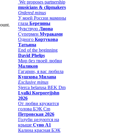
We proposes partnership
musicians & clipmakers
Ordered minus
У моей России мамины
глаза
Березины
count.
Чувствую
Лиона
Супермен
Мураками
Одного
Кортукова
Татьяна
End of the beginning
David Phelps
Мир без твоей любви
Маликов
Гагарин, я вас любила
Кушхова Милана
Exclusive minus
Sjerca belarusa BEK Dm
Lyalki Korporejjshn
2026
От любви кружится
голова БЭК Cm
Петровская 2026
Голуби целуются на
крыше
Суно А1
Калина красная БЭК