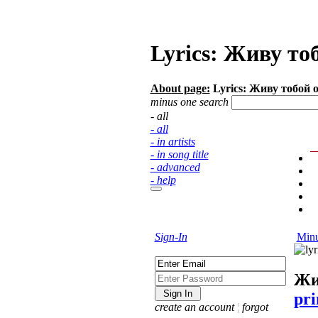
Lyrics: Живу то
About page:
Lyrics: Живу тобой 
minus one search
- all
- all
- in artists
- in song title
- advanced
- help
Sign-In
Minu
Жи
pri
create an account
¦
forgot