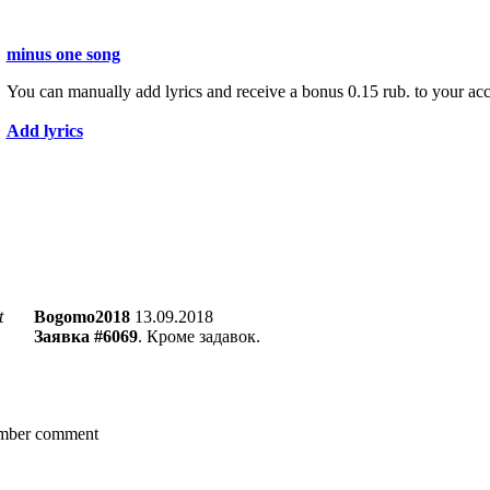
minus one song
You can manually add lyrics and receive a bonus 0.15 rub. to your ac
Add lyrics
t
Bogomo2018
13.09.2018
Заявка #6069
. Кроме задавок.
ber comment
 s