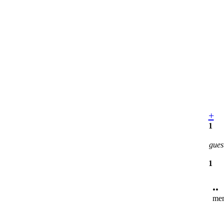
+
1
gues
1
••
mem
3529