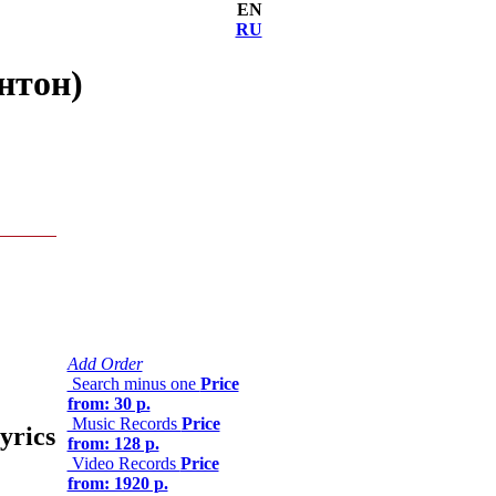
EN
RU
нтон)
Add Order
Search minus one
Price
from: 30 р.
Music Records
Price
lyrics
from: 128 р.
Video Records
Price
from: 1920 р.