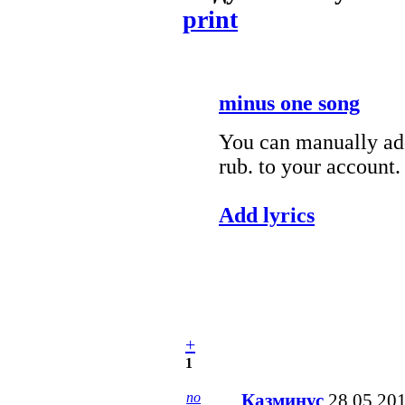
print
minus one song
You can manually add
rub. to your account.
Add lyrics
+
1
no
Казминус
28.05.20