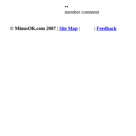
••
member comment
© MinusOK.com 2007
|
Site Map
|
Terms
|
Feedback