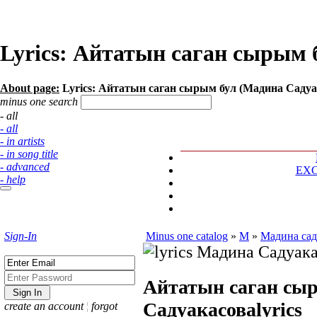
Lyrics: Айтатын саган сырым 
About page:
Lyrics: Айтатын саган сырым бул (Мадина Садуа
minus one search
- all
- all
- in artists
- in song title
- advanced
EX
- help
Sign-In
Minus one catalog
»
М
»
Мадина сад
Айтатын саган сы
Садуакасова
lyrics
create an account
¦
forgot