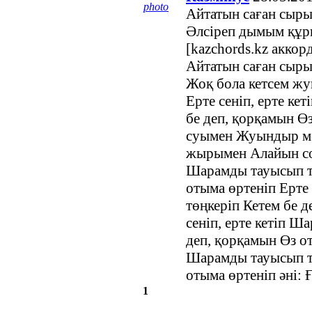
photo
Айтатын саған сыры
Әлсіреп дымым құр
[kazchords.kz аккор
Айтатын саған сыры
Жоқ бола кетсем ж
Ерте сеніп, ерте ке
бе деп, қорқамын Ө
суымен Жуындыр м
жырымен Алайын сос
Шарамды тауысып тө
отыма өртеніп Ерте
төңкеріп Кетем бе д
сеніп, ерте кетіп Ш
деп, қорқамын Өз от
Шарамды тауысып тө
отыма өртеніп әні: Ғ
1