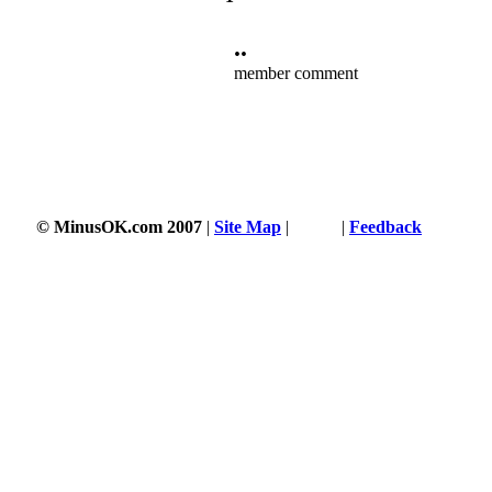
••
member comment
© MinusOK.com 2007
|
Site Map
|
Terms
|
Feedback