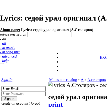
Lyrics: седой урал оригинал (
About page:
Lyrics: седой урал оригинал (А.Столяров)
minus one search
- all
- all
- in artists
- in song title
- advanced
EX
- help
Sign-In
Minus one catalog
»
А
»
А.столяров
седой урал оригин
print
create an account
¦
forgot