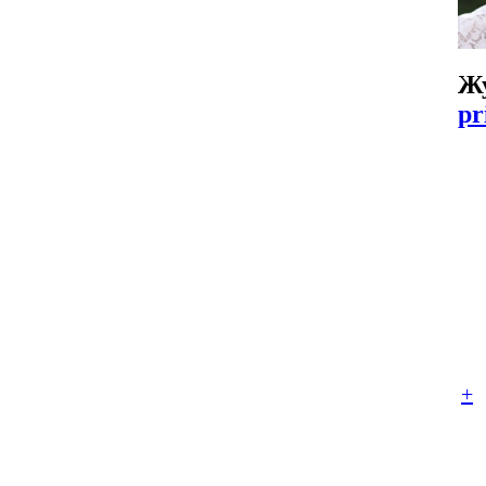
Ж
pr
+