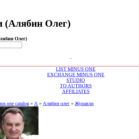
и (Алябин Олег)
лябин Олег)
LIST MINUS ONE
EXCHANGE MINUS ONE
STUDIO
TO AUTHORS
AFFILIATES
us one catalog
»
А
»
Алябин олег
»
Журавли