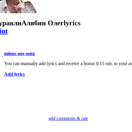
уравли
Алябин Олег
lyrics
int
minus one song
You can manually add lyrics and receive a bonus 0.15 rub. to your a
Add lyrics
add comments & rate