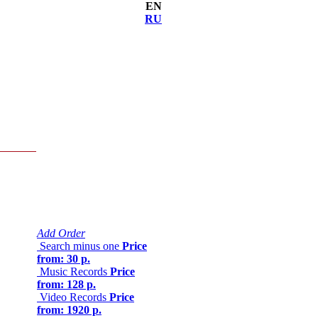
EN
RU
Add Order
Search minus one
Price
from: 30 р.
Music Records
Price
from: 128 р.
Video Records
Price
from: 1920 р.