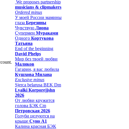
We proposes partnership
musicians & clipmakers
Ordered minus
У моей России мамины
глаза
Березины
Чувствую
Лиона
Супермен
Мураками
Одного
Кортукова
Татьяна
End of the beginning
David Phelps
Мир без твоей любви
ccount.
Маликов
Гагарин, я вас любила
Кушхова Милана
Exclusive minus
Sjerca belarusa BEK Dm
Lyalki Korporejjshn
2026
От любви кружится
голова БЭК Cm
Петровская 2026
Голуби целуются на
крыше
Суно А1
Калина красная БЭК