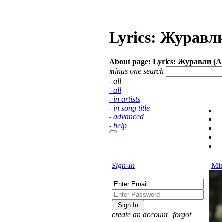
Lyrics: Журавл
About page:
Lyrics: Журавли (А
minus one search
- all
- all
- in artists
- in song title
- advanced
- help
Sign-In
Min
create an account
¦
forgot