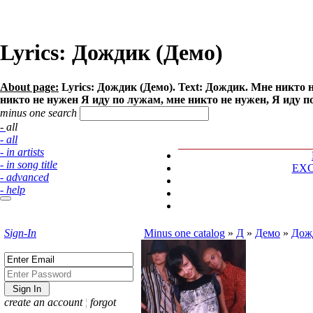
Lyrics: Дождик (Демо)
About page:
Lyrics: Дождик (Демо). Text: Дождик. Мне никто 
никто не нужен Я иду по лужам, мне никто не нужен, Я иду по
minus one search
- all
- all
- in artists
- in song title
EX
- advanced
- help
Sign-In
Minus one catalog
»
Д
»
Демо
»
Дож
create an account
¦
forgot