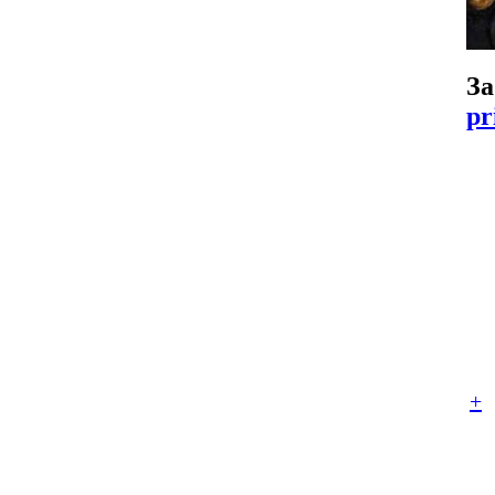
За
pr
+