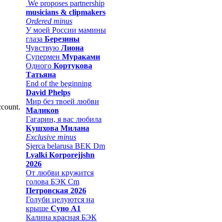
We proposes partnership
musicians & clipmakers
Ordered minus
У моей России мамины
глаза
Березины
Чувствую
Лиона
Супермен
Мураками
Одного
Кортукова
Татьяна
End of the beginning
David Phelps
Мир без твоей любви
ccount.
Маликов
Гагарин, я вас любила
Кушхова Милана
Exclusive minus
Sjerca belarusa BEK Dm
Lyalki Korporejjshn
2026
От любви кружится
голова БЭК Cm
Петровская 2026
Голуби целуются на
крыше
Суно А1
Калина красная БЭК