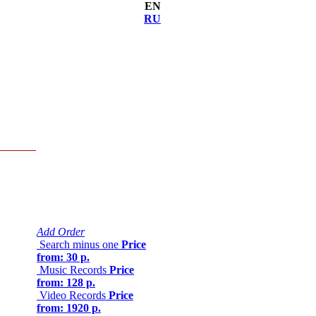
EN
RU
Add Order
Search minus one
Price
from: 30 р.
Music Records
Price
from: 128 р.
Video Records
Price
from: 1920 р.