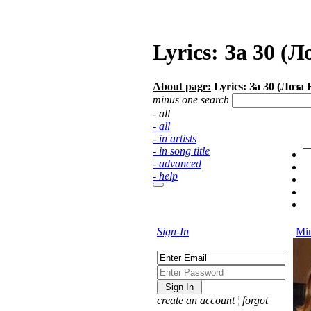
Lyrics: За 30 (
About page:
Lyrics: За 30 (Лоза
minus one search
- all
- all
- in artists
- in song title
- advanced
- help
Sign-In
Min
create an account
¦
forgot