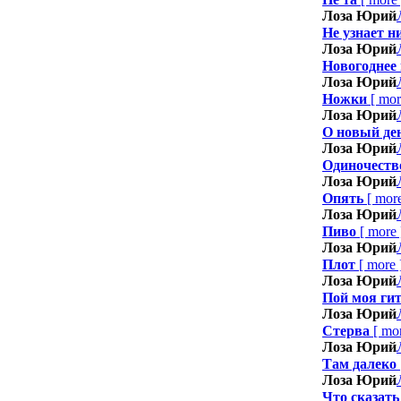
Лоза Юрий
Не узнает н
Лоза Юрий
Новогоднее 
Лоза Юрий
Ножки
[
mor
Лоза Юрий
О новый де
Лоза Юрий
Одиночеств
Лоза Юрий
Опять
[
mor
Лоза Юрий
Пиво
[
more
Лоза Юрий
Плот
[
more
Лоза Юрий
Пой моя ги
Лоза Юрий
Стерва
[
mo
Лоза Юрий
Там далеко
Лоза Юрий
Что сказать