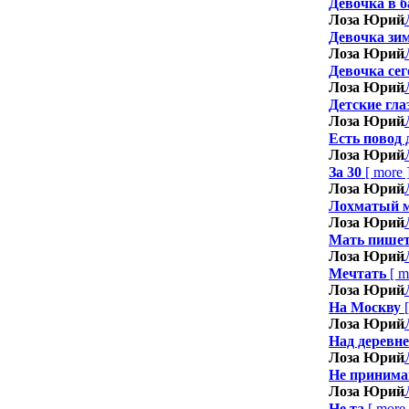
Девочка в б
Лоза Юрий
Девочка зи
Лоза Юрий
Девочка сег
Лоза Юрий
Детские гла
Лоза Юрий
Есть повод 
Лоза Юрий
За 30
[
more
Лоза Юрий
Лохматый м
Лоза Юрий
Мать пише
Лоза Юрий
Мечтать
[
m
Лоза Юрий
На Москву
Лоза Юрий
Над деревн
Лоза Юрий
Не принима
Лоза Юрий
Не та
[
more