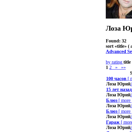
Лоза Ю
Found: 32
sort «
title
» ( 
Advanced Se
by rating
title
1
2
»
»»
S
100 часов
[
Лоза Юрий
15 лет назад
Лоза Юрий
Блюз
[
more
Лоза Юрий
Блюз
[
more
Лоза Юрий
Гараж
[
mor
Лоза Юрий