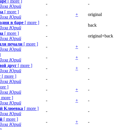
аре
[
more
]
-
-
Лоза Юрий
ма
[
more
]
-
+
original
Лоза Юрий
одня в баре
[
more
]
-
back
Лоза Юрий
за
[
more
]
-
original+back
Лоза Юрий
для печали
[
more
]
-
+
-
Лоза Юрий
]
-
+
-
Лоза Юрий
ой друг
[
more
]
-
+
-
Лоза Юрий
т
[
more
]
-
-
Лоза Юрий
ore
]
-
+
-
Лоза Юрий
[
more
]
-
+
-
Лоза Юрий
ей Клюевка
[
more
]
-
-
Лоза Юрий
й
[
more
]
-
+
-
Лоза Юрий
]