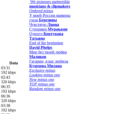
We proposes partnership
musicians & clipmakers
Ordered minus
У моей России мамины
глаза
Березины
Чувствую
Лиона
Супермен
Мураками
Одного
Кортукова
Татьяна
End of the beginning
David Phelps
Мир без твоей любви
Маликов
Гагарин, я вас любила
Data
Кушхова Милана
03:31
Exclusive minus
192 kbps
Looking minus one
02:43
New minus one
320 kbps
TOP minus one
06:35
Random minus one
192 kbps
06:36
320 kbps
03:38
192 kbps