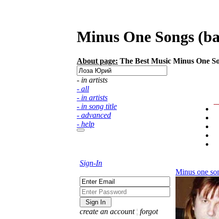
Minus One Songs (bac
About page:
The Best Music Minus One Song
- in artists
- all
- in artists
- in song title
- advanced
- help
Sign-In
Minus one so
create an account
¦
forgot