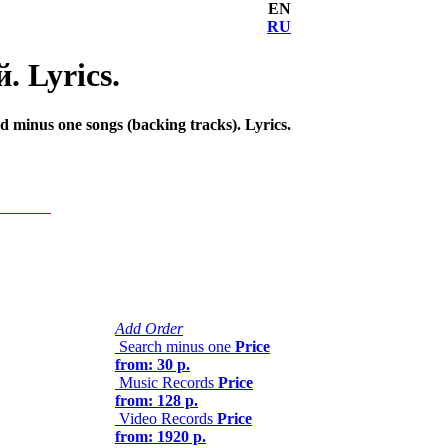
EN
RU
. Lyrics.
 minus one songs (backing tracks). Lyrics.
Add Order
Search minus one
Price
from: 30 р.
Music Records
Price
from: 128 р.
Video Records
Price
from: 1920 р.