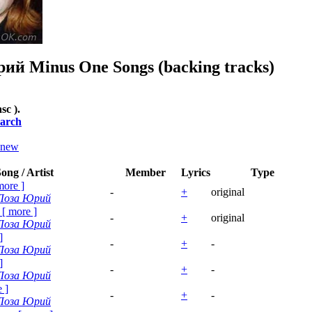
рий
Minus One Songs (backing tracks)
asc ).
arch
new
ong / Artist
Member
Lyrics
Type
more
]
-
+
original
Лоза Юрий
[
more
]
-
+
original
Лоза Юрий
]
-
+
-
Лоза Юрий
]
-
+
-
Лоза Юрий
e
]
-
+
-
Лоза Юрий