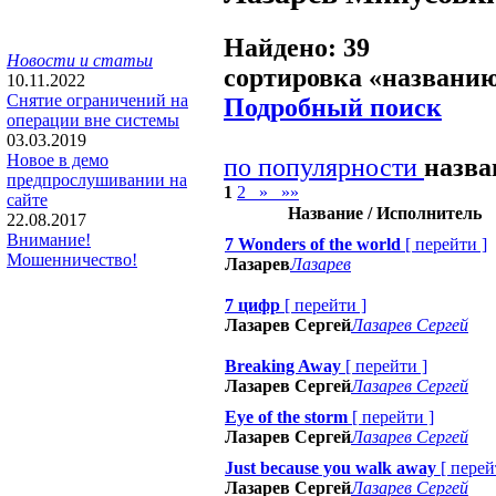
Найдено: 39
Новости и статьи
сортировка «
названи
10.11.2022
Снятие ограничений на
Подробный поиск
операции вне системы
03.03.2019
Новое в демо
по популярности
назв
предпрослушивании на
1
2
»
»»
сайте
Название / Исполнитель
22.08.2017
Внимание!
7 Wonders of the world
[
перейти
]
Мошенничество!
Лазарев
Лазарев
7 цифр
[
перейти
]
Лазарев Сергей
Лазарев Сергей
Breaking Away
[
перейти
]
Лазарев Сергей
Лазарев Сергей
Eye of the storm
[
перейти
]
Лазарев Сергей
Лазарев Сергей
Just because you walk away
[
перей
Лазарев Сергей
Лазарев Сергей