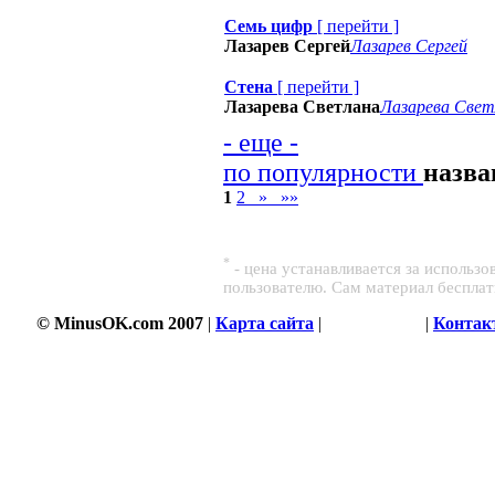
Семь цифр
[
перейти
]
Лазарев Сергей
Лазарев Сергей
Стена
[
перейти
]
Лазарева Светлана
Лазарева Свет
- еще -
по популярности
назв
1
2
»
»»
*
- цена устанавливается за использ
пользователю. Сам материал беспла
© MinusOK.com 2007
|
Карта сайта
|
Соглашение
|
Контак