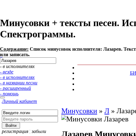
Минусовки + тексты песен. Ис
Спектрограммы.
Содержание:
Список минусовок исполнителя: Лазарев. Текс
или записать.
- в исполнителях
- везде
Б
- в исполнителях
- в названии песни
- расширенный
- помощь
Личный кабинет
Минусовки
»
Л
»
Лазар
регистрация
¦
забыли
Лазарев
Минусовк