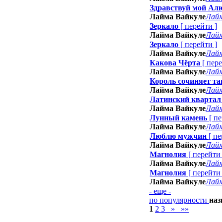
Здравствуй мой А
Лайма Вайкуле
Лайм
Зеркало
[
перейти
]
Лайма Вайкуле
Лайм
Зеркало
[
перейти
]
Лайма Вайкуле
Лайм
Какова Чёрта
[
пер
Лайма Вайкуле
Лайм
Король сочиняет та
Лайма Вайкуле
Лайм
Латинский квартал
Лайма Вайкуле
Лайм
Лунный камень
[
пе
Лайма Вайкуле
Лайм
Люблю мужчин
[
пе
Лайма Вайкуле
Лайм
Магнолия
[
перейти
Лайма Вайкуле
Лайм
Магнолия
[
перейти
Лайма Вайкуле
Лайм
- еще -
по популярности
на
1
2
3
»
»»