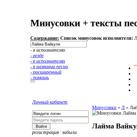
Минусовки + тексты пе
Содержание:
Список минусовок исполнителя: Л
- в исполнителях
- везде
- в исполнителях
- в названии песни
- расширенный
- помощь
Личный кабинет
Минусовки
»
Л
»
Ла
Лайма Вайку
регистрация
¦
забыли