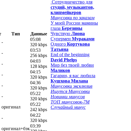
Сотрудничество для
студий, музыкантов,
клипмейкеров
Минусовки по заказам
У моей России мамины
глаза
Березины
Чувствую
Лиона
т
Тип
Данные
Супермен
Мураками
05:08
-
Одного
Кортукова
320 kbps
Татьяна
03:53
-
End of the beginning
256 kbps
David Phelps
04:03
-
Мир без твоей любви
128 kbps
Маликов
04:15
-
Гагарин, я вас любила
320 kbps
Кушхова Милана
04:36
-
Минусовки эксклюзив
320 kbps
Ищутся Минусовки
05:22
-
Новинки минусов
320 kbps
ТОП минусовок-7M
05:22
оригинал
Случайный минус
242 kbps
04:22
-
320 kbps
03:39
оригинал+бэк