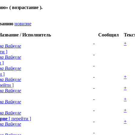
нию
» ( возрастание ).
званию
новизне
Название / Исполнитель
Сообщил
Текс
-
+
а Вайкуле
ти
]
-
а Вайкуле
и
]
-
а Вайкуле
и
]
-
+
а Вайкуле
рейти
]
-
+
а Вайкуле
-
+
а Вайкуле
-
+
а Вайкуле
ерне
[
перейти
]
-
+
а Вайкуле
-