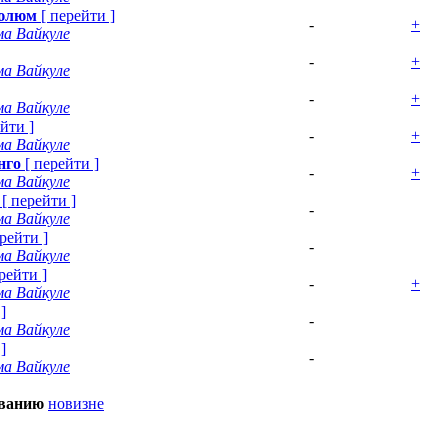
люлюм
[
перейти
]
-
+
а Вайкуле
-
+
а Вайкуле
-
+
а Вайкуле
ейти
]
-
+
а Вайкуле
нго
[
перейти
]
-
+
а Вайкуле
[
перейти
]
-
а Вайкуле
рейти
]
-
а Вайкуле
рейти
]
-
+
а Вайкуле
]
-
а Вайкуле
]
-
а Вайкуле
званию
новизне