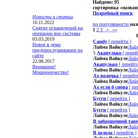
Найдено: 95
сортировка «
назва
Подробный поиск
Новости и статьи
10.11.2022
по популярности
на
Снятие ограничений на
1
2
3
»
»»
операции вне системы
03.03.2019
Candy
[
перейти
]
Новое в демо
Лайма Вайкуле
Лайм
предпрослушивании на
5
Акапулько
[
перей
сайте
Лайма Вайкуле
Лайм
22.08.2017
Акапулько
[
перейт
Внимание!
Лайма Вайкуле
Лайм
Мошенничество!
Ах водочка
[
перейт
Лайма Вайкуле
Лайм
Ах если б снова
[
пе
Лайма Вайкуле
Лайм
Бугги
[
перейти
]
Лайма Вайкуле
Лайм
Бугги
[
перейти
]
Лайма Вайкуле
Лайм
В заброшенной тав
Лайма Вайкуле
Лайм
В холода
[
перейти
]