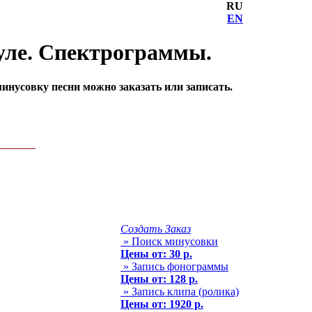
RU
EN
уле. Спектрограммы.
нусовку песни можно заказать или записать.
Создать Заказ
» Поиск минусовки
Цены от: 30 р.
» Запись фонограммы
Цены от: 128 р.
» Запись клипа (ролика)
Цены от: 1920 р.