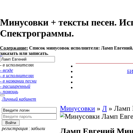
Минусовки + тексты песен. Ис
Спектрограммы.
Содержание:
Список минусовок исполнителя: Ламп Евгений.
заказать или записать.
- в исполнителях
- везде
Б
- в исполнителях
- в названии песни
- расширенный
- помощь
Личный кабинет
Минусовки
»
Л
»
Ламп 
регистрация
¦
забыли
Ламп Евгений
Мин