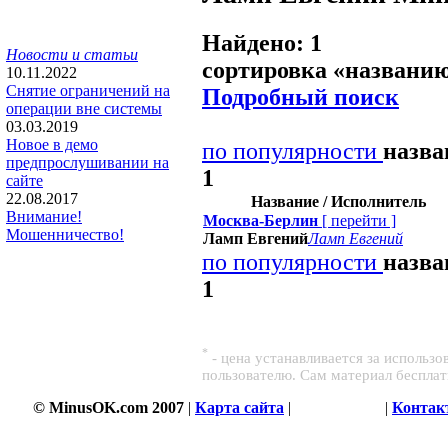
Найдено: 1
Новости и статьи
сортировка «
названи
10.11.2022
Снятие ограничений на
Подробный поиск
операции вне системы
03.03.2019
Новое в демо
по популярности
назв
предпрослушивании на
1
сайте
22.08.2017
Название / Исполнитель
Внимание!
Москва-Берлин
[
перейти
]
Мошенничество!
Ламп Евгений
Ламп Евгений
по популярности
назв
1
*
- цена устанавливается за использ
пользователю. Сам материал беспла
© MinusOK.com 2007
|
Карта сайта
|
Соглашение
|
Контак