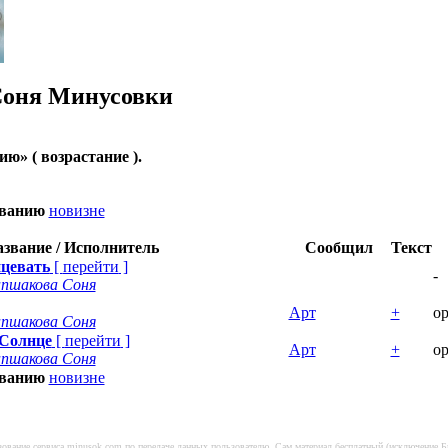
Соня
Минусовки
нию
» ( возрастание ).
званию
новизне
звание / Исполнитель
Сообщил
Текст
нцевать
[
перейти
]
-
пшакова Соня
Арт
+
о
пшакова Соня
 Солнце
[
перейти
]
Арт
+
о
пшакова Соня
званию
новизне
ьзование сервиса minusok.com по передаче данных пользователю. Сам материал бесплатный (исключение 