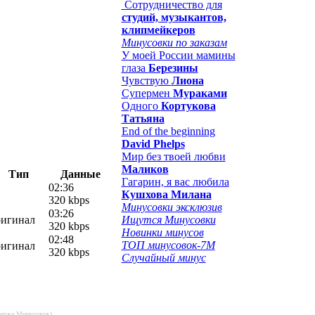
Сотрудничество для
студий, музыкантов,
клипмейкеров
Минусовки по заказам
У моей России мамины
глаза
Березины
Чувствую
Лиона
Супермен
Мураками
Одного
Кортукова
Татьяна
End of the beginning
David Phelps
Мир без твоей любви
Маликов
Тип
Данные
Гагарин, я вас любила
02:36
Кушхова Милана
320 kbps
Минусовки эксклюзив
03:26
ригинал
Ищутся Минусовки
320 kbps
Новинки минусов
02:48
ТОП минусовок-7M
ригинал
320 kbps
Случайный минус
Биржа Минусовок).