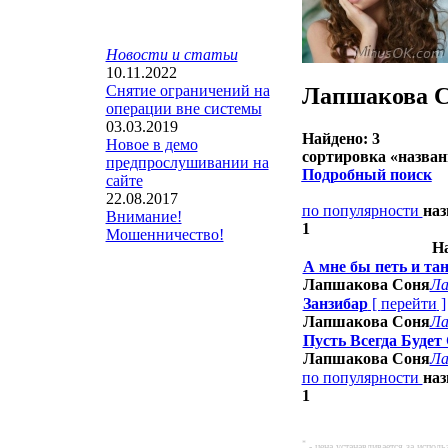
Новости и статьи
10.11.2022
Снятие ограничений на
Лапшакова 
операции вне системы
03.03.2019
Найдено: 3
Новое в демо
сортировка «
назва
предпрослушивании на
Подробный поиск
сайте
22.08.2017
по популярности
на
Внимание!
1
Мошенничество!
На
А мне бы петь и та
Лапшакова Соня
Ла
Занзибар
[
перейти
]
Лапшакова Соня
Ла
Пусть Всегда Будет
Лапшакова Соня
Ла
по популярности
на
1
*
- цена устанавливается за испол