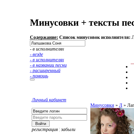
Минусовки + тексты пе
Содержание:
Список минусовок исполнителя: Л
- в исполнителях
- везде
- в исполнителях
- в названии песни
- расширенный
- помощь
Личный кабинет
Минусовки
»
Л
»
Ла
регистрация
¦
забыли