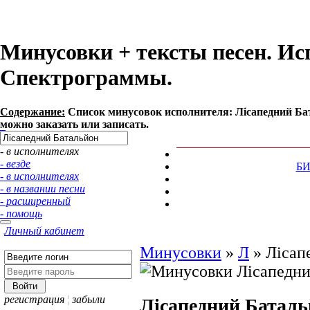
Минусовки + тексты песен. Ис
Спектрограммы.
Содержание:
Список минусовок исполнителя: Лісапедний Ба
можно заказать или записать.
- в исполнителях
- везде
Б
- в исполнителях
- в названии песни
- расширенный
- помощь
Личный кабинет
Минусовки
»
Л
»
Лісап
регистрация
¦
забыли
Лісапедний Баталь