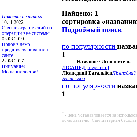
Найдено: 1
Новости и статьи
сортировка «
названи
10.11.2022
Снятие ограничений на
Подробный поиск
операции вне системы
03.03.2019
Новое в демо
по популярности
назв
предпрослушивании на
1
сайте
22.08.2017
Название / Исполнитель
Внимание!
ЛІСАПЕД
[
перейти
]
Мошенничество!
Лісапедний Батальйон
Лісапедний
Батальйон
по популярности
назв
1
*
- цена устанавливается за использ
пользователю. Сам материал беспла