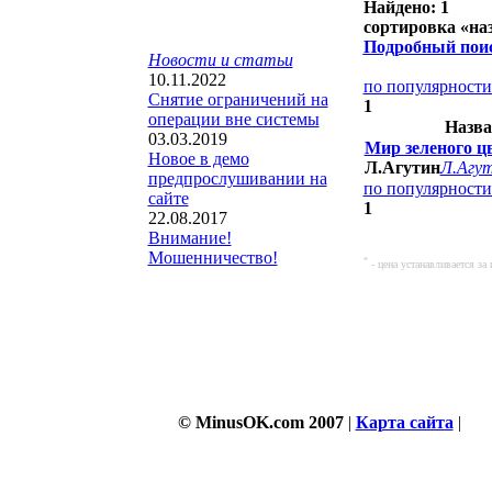
Найдено: 1
сортировка «
на
Подробный пои
Новости и статьи
10.11.2022
по популярност
Снятие ограничений на
1
операции вне системы
Назва
03.03.2019
Мир зеленого ц
Новое в демо
Л.Агутин
Л.Агу
предпрослушивании на
по популярност
сайте
1
22.08.2017
Внимание!
Мошенничество!
*
- цена устанавливается з
© MinusOK.com 2007
|
Карта сайта
|
Со