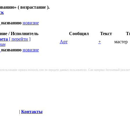
званию
» ( возрастание ).
ск
и
названию
новизне
ние / Исполнитель
Сообщил
Текст
Т
вета
[
перейти
]
Арт
+
мастер
тин
и
названию
новизне
а использование сервиса minusok.com по передаче данных пользователю. Сам материал бесплатный (искл
глашение
|
Контакты