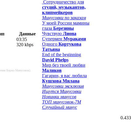
Сотрудничество для
студий, музыкантов,
клипмейкеров
Минусовки по заказам
У моей России мамины
глаза
Березины
Чувствую
Лиона
ип
Данные
Супермен
Мураками
03:35
Одного
Кортукова
320 kbps
Татьяна
End of the beginning
David Phelps
Мир без твоей любви
Маликов
ючение Биржа Минусовок).
Гагарин, я вас любила
Кушхова Милана
Минусовки эксклюзив
Ищутся Минусовки
Новинки минусов
ТОП минусовок-7M
Случайный минус
0.433