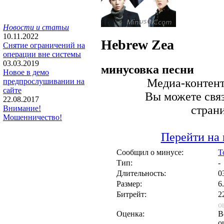
Новости и статьи
10.11.2022
Hebrew
Zea
Снятие ограничений на
операции вне системы
03.03.2019
минусовка песни
Новое в демо
Медиа-контент 
предпрослушивании на
сайте
Вы можете связ
22.08.2017
стран
Внимание!
Мошенничество!
Перейти на 
Сообщил о минусе:
T
Тип:
-
Длительность:
0
Размер:
6
Битрейт:
2
о
Оценка:
В
о