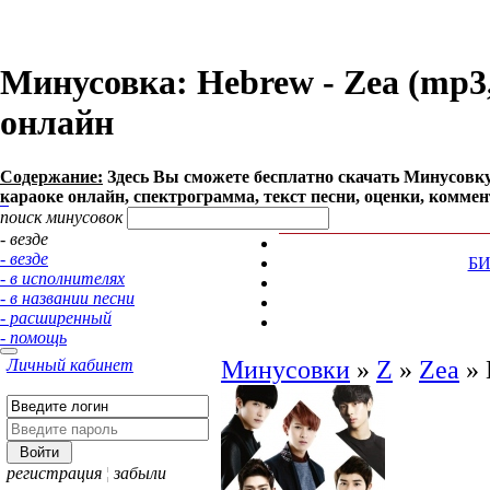
Минусовка: Hebrew - Zea (mp3, 
онлайн
Содержание:
Здесь Вы сможете бесплатно cкачать Минусовку п
караоке онлайн, спектрограмма, текст песни, оценки, коммен
поиск минусовок
- везде
- везде
Б
- в исполнителях
- в названии песни
- расширенный
- помощь
Личный кабинет
Минусовки
»
Z
»
Zea
»
регистрация
¦
забыли