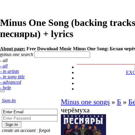
Minus One Song (backing track
песняры) + lyrics
About page:
Free Download Music Minus One Song: Белая черё
minus one search
- all
- all
- in artists
EX
- in song title
- advanced
- help
Sign-In
Minus one songs
»
Б
»
Б
черёмуха
create an account
¦
forgot