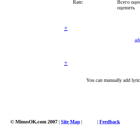
Rate:
Всего оцен
оценить
+
ad
+
You can manually add lyric
3357 s
© MinusOK.com 2007
|
Site Map
|
Terms
|
Feedback