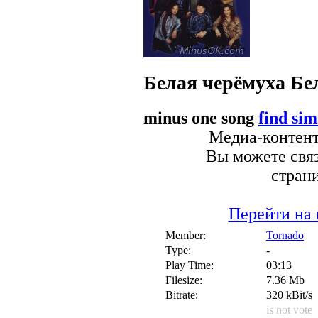
Белая черёмуха
Бе
minus one song
find sim
Медиа-контент 
Вы можете связ
стран
Перейти на 
Member:
Tornado
Type:
-
Play Time:
03:13
Filesize:
7.36 Mb
Bitrate:
320 kBit/s
is not vote