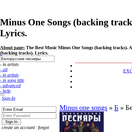
Minus One Songs (backing track
Lyrics.
About page:
The Best Music Minus One Songs (backing tracks). A
(backing tracks). Lyrics.
- in artists
- all
EX
- in artists
- in song title
- advanced
- help
Sign-In
Minus one songs
»
Б
»
Б
create an account
¦
forgot