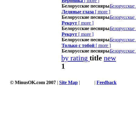
Вероника
[
more
]
Белорусские песняры
Белорусские
Ледяные глаза
[
more
]
Белорусские песняры
Белорусские
Рекрут
[
more
]
Белорусские песняры
Белорусские
Рекрут
[
more
]
Белорусские песняры
Белорусские
Только с тобой
[
more
]
Белорусские песняры
Белорусские
by rating
title
new
1
© MinusOK.com 2007
|
Site Map
|
Terms
|
Feedback