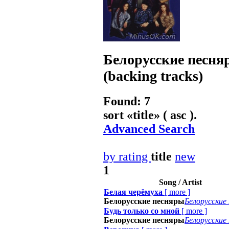
Белорусские песня
(backing tracks)
Found: 7
sort «
title
» ( asc ).
Advanced Search
by rating
title
new
1
Song / Artist
Белая черёмуха
[
more
]
Белорусские песняры
Белорусские
Будь только со мной
[
more
]
Белорусские песняры
Белорусские