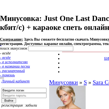
Минусовка: Just One Last Dance
кбит/с) + караоке спеть онлай
Содержание:
Здесь Вы сможете бесплатно cкачать Минусовку пе
регистрации. Доступны: караоке онлайн, спектрограмма, тек
поиск минусовок
- везде
- везде
Б
- в исполнителях
- в названии песни
- расширенный
- помощь
Личный кабинет
Минусовки
»
S
»
Sara C
регистрация
¦
забыли