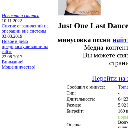
Новости и статьи
10.11.2022
Just One Last Danc
Снятие ограничений на
операции вне системы
03.03.2019
минусовка песни
найт
Новое в демо
Медиа-контент 
предпрослушивании на
сайте
Вы можете связ
22.08.2017
стран
Внимание!
Мошенничество!
Перейти на 
Сообщил о минусе:
Torn
Тип:
-
Длительность:
04:2
Размер:
5.02
Битрейт:
160 
норм
Всег
Оценка:
оцен