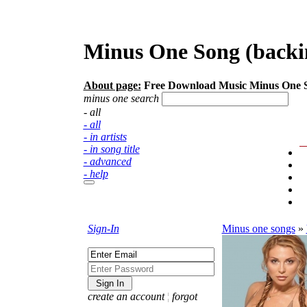
Minus One Song (backi
About page:
Free Download Music Minus One 
minus one search
- all
- all
- in artists
- in song title
- advanced
- help
Sign-In
Minus one songs
»
create an account
¦
forgot