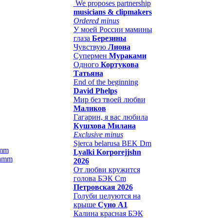
We proposes partnership
musicians & clipmakers
Ordered minus
У моей России мамины
глаза
Березины
Чувствую
Лиона
Супермен
Мураками
Одного
Кортукова
Татьяна
End of the beginning
David Phelps
Мир без твоей любви
Маликов
Гагарин, я вас любила
Кушхова Милана
Exclusive minus
Sjerca belarusa BEK Dm
amm
Lyalki Korporejjshn
2026
От любви кружится
голова БЭК Cm
Петровская 2026
Голуби целуются на
крыше
Суно А1
Калина красная БЭК