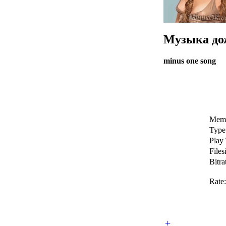
Музыка до
minus one song
Memb
Type
Play
Files
Bitra
Rate:
+