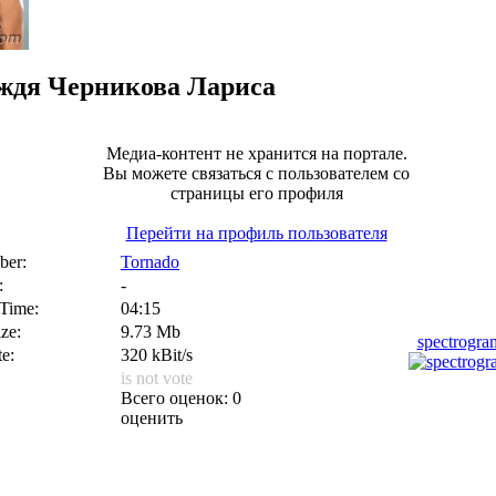
ждя
Черникова Лариса
Медиа-контент не хранится на портале.
Вы можете связаться с пользователем со
страницы его профиля
Перейти на профиль пользователя
er:
Tornado
:
-
 Time:
04:15
ize:
9.73 Mb
spectrogr
te:
320 kBit/s
is not vote
Всего оценок: 0
оценить