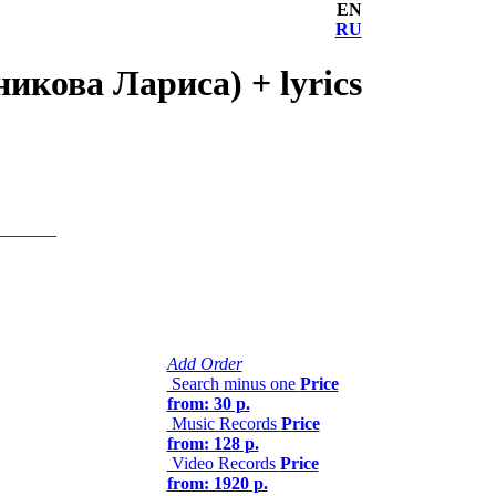
EN
RU
икова Лариса) + lyrics
Add Order
Search minus one
Price
from: 30 р.
Music Records
Price
from: 128 р.
Video Records
Price
from: 1920 р.