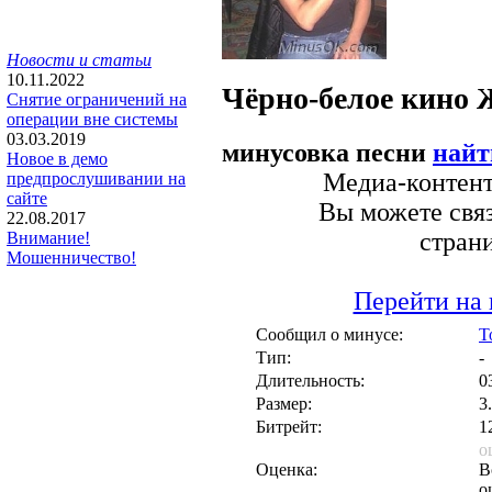
Новости и статьи
10.11.2022
Чёрно-белое кино
Снятие ограничений на
операции вне системы
03.03.2019
минусовка песни
найт
Новое в демо
Медиа-контент 
предпрослушивании на
сайте
Вы можете связ
22.08.2017
стран
Внимание!
Мошенничество!
Перейти на 
Сообщил о минусе:
T
Тип:
-
Длительность:
0
Размер:
3
Битрейт:
1
о
Оценка:
В
о