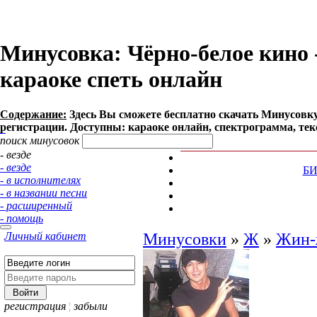
Минусовка: Чёрно-белое кино -
караоке спеть онлайн
Содержание:
Здесь Вы сможете бесплатно cкачать Минусовку п
регистрации. Доступны: караоке онлайн, спектрограмма, тек
поиск минусовок
- везде
- везде
Б
- в исполнителях
- в названии песни
- расширенный
- помощь
Личный кабинет
Минусовки
»
Ж
»
Жин-
регистрация
¦
забыли