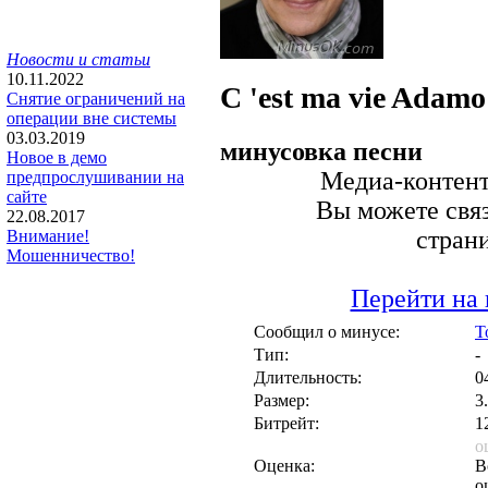
Новости и статьи
10.11.2022
C 'est ma vie
Adamo 
Снятие ограничений на
операции вне системы
03.03.2019
минусовка песни
Новое в демо
Медиа-контент 
предпрослушивании на
сайте
Вы можете связ
22.08.2017
стран
Внимание!
Мошенничество!
Перейти на 
Сообщил о минусе:
T
Тип:
-
Длительность:
0
Размер:
3
Битрейт:
1
о
Оценка:
В
о