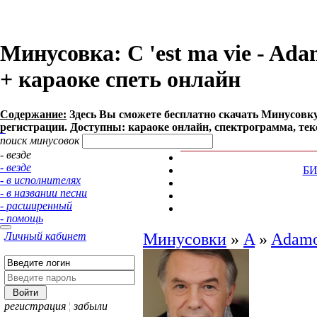
Минусовка: C 'est ma vie - Adam
+ караоке спеть онлайн
Содержание:
Здесь Вы сможете бесплатно cкачать Минусовку пес
регистрации. Доступны: караоке онлайн, спектрограмма, тек
поиск минусовок
- везде
- везде
Б
- в исполнителях
- в названии песни
- расширенный
- помощь
Личный кабинет
Минусовки
»
A
»
Adamo
регистрация
¦
забыли