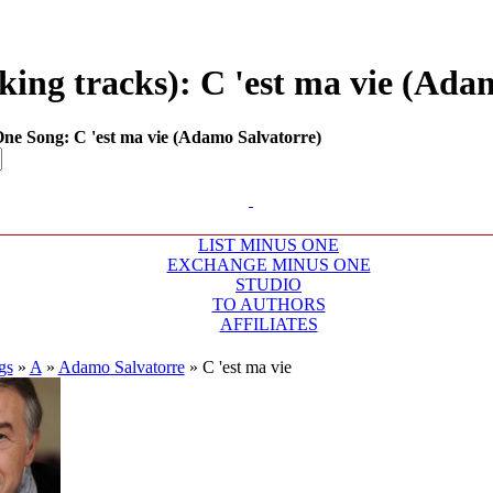
ng tracks): C 'est ma vie (Adam
e Song: C 'est ma vie (Adamo Salvatorre)
LIST MINUS ONE
EXCHANGE MINUS ONE
STUDIO
TO AUTHORS
AFFILIATES
gs
»
A
»
Adamo Salvatorre
»
C 'est ma vie