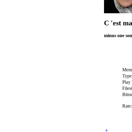
C 'est ma
minus one so
Memb
Type
Play
Files
Bitra
Rate:
+