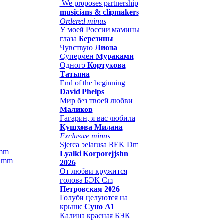
We proposes partnership
musicians & clipmakers
Ordered minus
У моей России мамины
глаза
Березины
Чувствую
Лиона
Супермен
Мураками
Одного
Кортукова
Татьяна
End of the beginning
David Phelps
Мир без твоей любви
Маликов
Гагарин, я вас любила
Кушхова Милана
Exclusive minus
Sjerca belarusa BEK Dm
amm
Lyalki Korporejjshn
2026
От любви кружится
голова БЭК Cm
Петровская 2026
Голуби целуются на
крыше
Суно А1
Калина красная БЭК