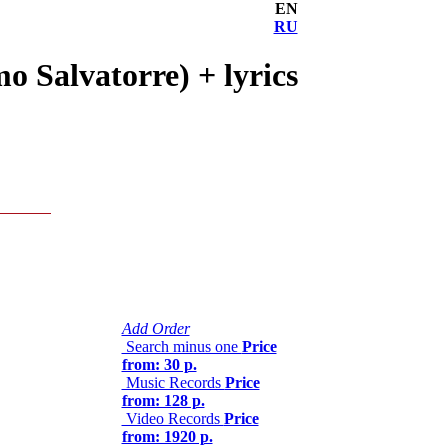
EN
RU
o Salvatorre) + lyrics
Add Order
Search minus one
Price
from: 30 р.
Music Records
Price
from: 128 р.
Video Records
Price
from: 1920 р.