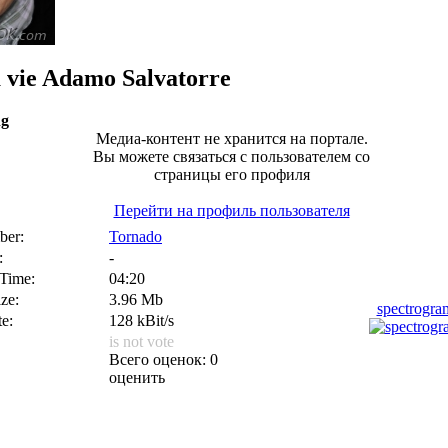
 vie
Adamo Salvatorre
ng
Медиа-контент не хранится на портале.
Вы можете связаться с пользователем со
страницы его профиля
Перейти на профиль пользователя
er:
Tornado
:
-
 Time:
04:20
ize:
3.96 Mb
spectrogr
te:
128 kBit/s
is not vote
Всего оценок: 0
оценить