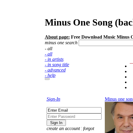
Minus One Song (backi
About page:
Free Download Music Minus On
minus one search
- all
- all
- in artists
- in song title
- advanced
- help
Sign-In
Minus one son
create an account
¦
forgot