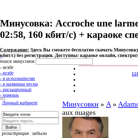
Минусовка: Accroche une larme
02:58, 160 кбит/с) + караоке с
Содержание:
Здесь Вы сможете бесплатно cкачать Минусовку пе
кбит/с) без регистрации. Доступны: караоке онлайн, спектро
поиск минусовок
- везде
- везде
Б
- в исполнителях
- в названии песни
- расширенный
- помощь
Личный кабинет
Минусовки
»
A
»
Adamo
aux nuages
регистрация
¦
забыли