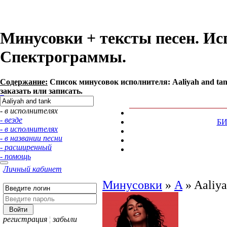
Минусовки + тексты песен. Исп
Спектрограммы.
Содержание:
Список минусовок исполнителя: Aaliyah and ta
заказать или записать.
- в исполнителях
- везде
Б
- в исполнителях
- в названии песни
- расширенный
- помощь
Личный кабинет
Минусовки
»
A
»
Aaliya
регистрация
¦
забыли