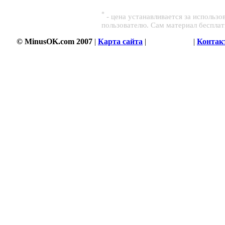
*
- цена устанавливается за использ
пользователю. Сам материал беспла
© MinusOK.com 2007
|
Карта сайта
|
Соглашение
|
Контак