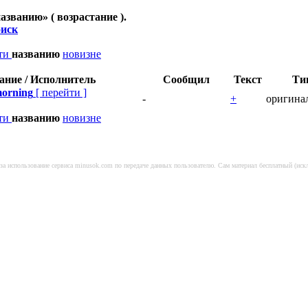
названию
» ( возрастание ).
иск
сти
названию
новизне
ание / Исполнитель
Сообщил
Текст
Ти
morning
[
перейти
]
-
+
оригина
сти
названию
новизне
я за использование сервиса minusok.com по передаче данных пользователю. Сам материал бесплатный (и