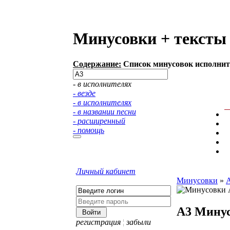
Минусовки + тексты 
Содержание:
Список минусовок исполните
- в исполнителях
- везде
- в исполнителях
- в названии песни
- расширенный
- помощь
Личный кабинет
Минусовки
»
A3
Мину
регистрация
¦
забыли