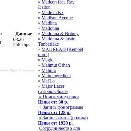
»
Madcon feat. Ray
Dalton
»
Made in Kz
»
Madison Avenue
»
Madlina
»
Madonna
»
Madonna & Britney
п
Данные
»
Madonna & Justin
03:26
л
Timberlake
256 kbps
»
MADREAD (Kempel
prod.)
»
Magic
»
Mahmut Orhan
»
Mahoro
сключение Биржа Минусовок).
»
Main ingredient
»
MaJLo
»
Major Lazer
Создать Заказ
» Поиск минусовки
Цены от: 30 р.
» Запись фонограммы
Цены от: 128 р.
» Запись клипа (ролика)
Цены от: 1920 р.
Сотрудничество для