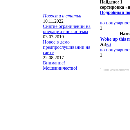
Найдено: 1
сортировка «
Подробный по
Новости и статьи
10.11.2022
по популярно
Снятие ограничений на
1
операции вне системы
Назв
03.03.2019
Woke up this 
Новое в демо
A3
A3
предпрослушивании на
по популярно
сайте
1
22.08.2017
Внимание!
Мошенничество!
*
- цена устанавливаетс