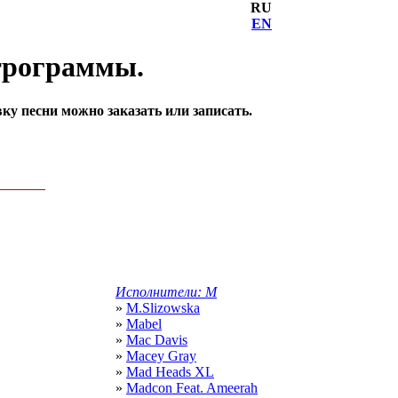
RU
EN
ктрограммы.
у песни можно заказать или записать.
Исполнители: M
»
M.Slizowska
»
Mabel
»
Mac Davis
»
Macey Gray
»
Mad Heads XL
»
Madcon Feat. Ameerah